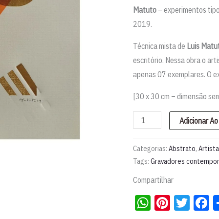
Matuto
– experimentos tip
2019.
Técnica mista de
Luis Matu
escritório. Nessa obra o art
apenas 07 exemplares. O e
[30 x 30 cm – dimensão se
Xilogravura
Adicionar Ao
"Série
Experimentos
Categorias:
Abstrato
,
Artist
Tipográficos"
Tags:
Gravadores contempo
|
Compartilhar
Luis
WhatsApp
Pintere
Twit
F
Matuto
quantidade