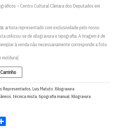
ográficos – Centro Cultural Câmara dos Deputados em
to
, artista representado com exclusividade pelo nosso
ista utilizou-se de xilogravura e tipografia. A tiragem é de
xemplar à venda não necessariamente corresponde a foto.
m moldura]
 Carrinho
as Representados
,
Luis Matuto
,
Xilogravura
râneos
,
técnica mista
,
tipografia manual
,
Xilogravura
st
ter
acebook
Share