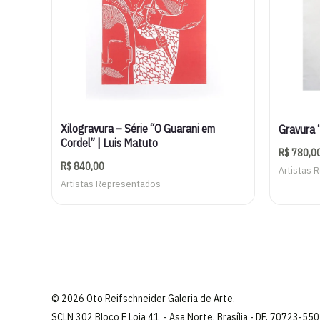
Xilogravura – Série “O Guarani em
Gravura “
Cordel” | Luis Matuto
R$
780,0
R$
840,00
Artistas 
Artistas Representados
© 2026 Oto Reifschneider Galeria de Arte.
SCLN 302 Bloco E Loja 41 - Asa Norte, Brasília - DF, 70723-550