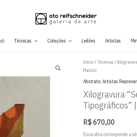
do)
Técnicas
Coleções
Leilões
Artistas
Mi
Início
/
Técnicas
/
Xilogravur
Matuto
Abstrato
,
Artistas Represe
Xilogravura “
Tipográficos” 
R$
670,00
Essa obra corresponde a sé