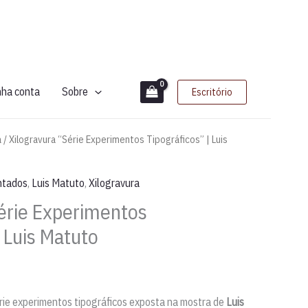
nha conta
Sobre
Escritório
a
/ Xilogravura “Série Experimentos Tipográficos” | Luis
ntados
,
Luis Matuto
,
Xilogravura
Série Experimentos
| Luis Matuto
rie experimentos tipográficos exposta na mostra de
Luis