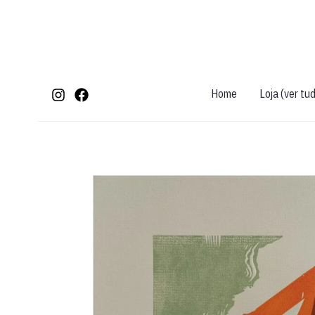
Ir
para
o
conteúdo
Home
Loja (ver tu