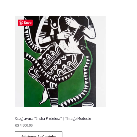
Save
Xilogravura “Índia Protetora” | Thiago Modesto
R$
4.800,00
Adicionar Ao Carrinho