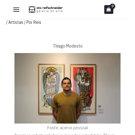
Ir
para
o
/
Artistas
/ Por
Reis
conteúdo
Thiago Modesto
Fonte: acervo pessoal