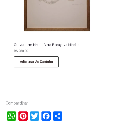
Gravura em Metal | Vera Bocayuva Mindlin
R$
980,00
Adicionar Ao Carrinho
Compartilhar
W
Pi
T
Fa
S
ha
nt
wi
ce
ha