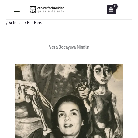
Ir
para
o
/
Artistas
/ Por
Reis
conteúdo
Vera Bocayuva Mindlin