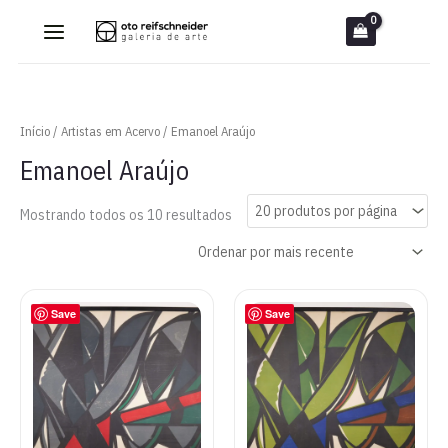
Ir
para
o
conteúdo
Início
/
Artistas em Acervo
/ Emanoel Araújo
Emanoel Araújo
Classificado
Mostrando todos os 10 resultados
por
mais
recente
Save
Save