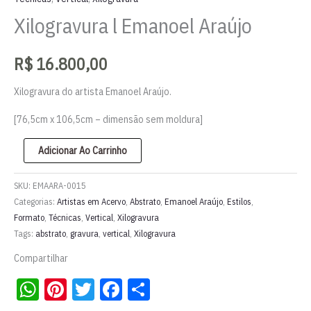
Xilogravura l Emanoel Araújo
R$
16.800,00
Xilogravura do artista Emanoel Araújo.
[76,5cm x 106,5cm – dimensão sem moldura]
Xilogravura
Adicionar Ao Carrinho
l
Emanoel
SKU:
EMAARA-0015
Araújo
Categorias:
Artistas em Acervo
,
Abstrato
,
Emanoel Araújo
,
Estilos
,
Formato
,
Técnicas
,
Vertical
,
Xilogravura
quantidade
Tags:
abstrato
,
gravura
,
vertical
,
Xilogravura
Compartilhar
WhatsApp
Pinterest
Twitter
Facebook
Share