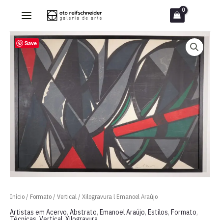
Ir
para
o
Save
conteúdo
Início
/
Formato
/
Vertical
/ Xilogravura l Emanoel Araújo
Artistas em Acervo
,
Abstrato
,
Emanoel Araújo
,
Estilos
,
Formato
,
Técnicas
,
Vertical
,
Xilogravura