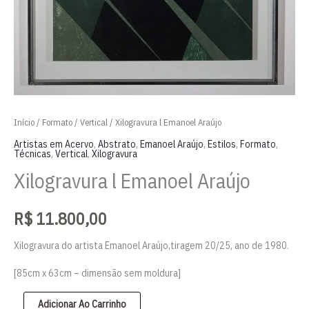
Início
/
Formato
/
Vertical
/ Xilogravura l Emanoel Araújo
Artistas em Acervo
,
Abstrato
,
Emanoel Araújo
,
Estilos
,
Formato
,
Técnicas
,
Vertical
,
Xilogravura
Xilogravura l Emanoel Araújo
R$
11.800,00
Xilogravura do artista Emanoel Araújo,tiragem 20/25, ano de 1980.
[85cm x 63cm – dimensão sem moldura]
Xilogravura
Adicionar Ao Carrinho