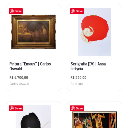
Save
Save
Pintura “Emaus” | Carlos
Serigrafia [IV] | Anna
Oswald
Letycia
R$
6.700,00
R$
580,00
Carlos Oswald
Abstrato
Save
Save