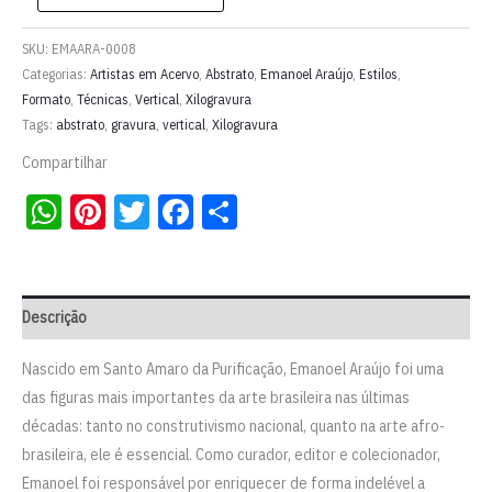
l
Emanoel
SKU:
EMAARA-0008
Araújo
Categorias:
Artistas em Acervo
,
Abstrato
,
Emanoel Araújo
,
Estilos
,
Formato
,
Técnicas
,
Vertical
,
Xilogravura
quantidade
Tags:
abstrato
,
gravura
,
vertical
,
Xilogravura
Compartilhar
WhatsApp
Pinterest
Twitter
Facebook
Share
Descrição
Nascido em Santo Amaro da Purificação, Emanoel Araújo foi uma
das figuras mais importantes da arte brasileira nas últimas
décadas: tanto no construtivismo nacional, quanto na arte afro-
brasileira, ele é essencial. Como curador, editor e colecionador,
Emanoel foi responsável por enriquecer de forma indelével a