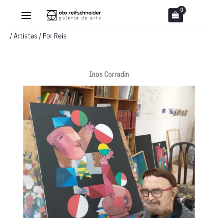
Ir
para
o
/
Artistas
/ Por
Reis
conteúdo
Inos Corradin