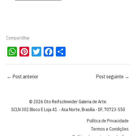
Compartilhar
W
Pi
T
Fa
S
ha
nt
wi
ce
ha
ts
er
tt
bo
re
←
Post anterior
Post seguinte
→
A
es
er
ok
pp
t
© 2026 Oto Reifschneider Galeria de Arte.
SCLN 302 Bloco E Loja 41 - Asa Norte, Brasília - DF, 70723-550
Política de Privacidade
Termos e Condições