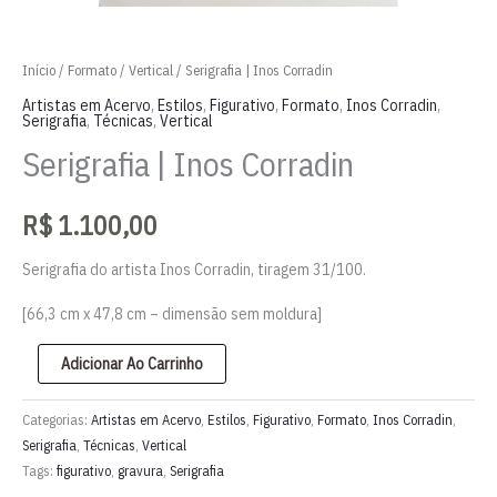
Início
/
Formato
/
Vertical
/ Serigrafia | Inos Corradin
Artistas em Acervo
,
Estilos
,
Figurativo
,
Formato
,
Inos Corradin
,
Serigrafia
,
Técnicas
,
Vertical
Serigrafia | Inos Corradin
R$
1.100,00
Serigrafia do artista Inos Corradin, tiragem 31/100.
[66,3 cm x 47,8 cm – dimensão sem moldura]
Serigrafia
Adicionar Ao Carrinho
|
Inos
Categorias:
Artistas em Acervo
,
Estilos
,
Figurativo
,
Formato
,
Inos Corradin
,
Corradin
Serigrafia
,
Técnicas
,
Vertical
Tags:
figurativo
,
gravura
,
Serigrafia
quantidade