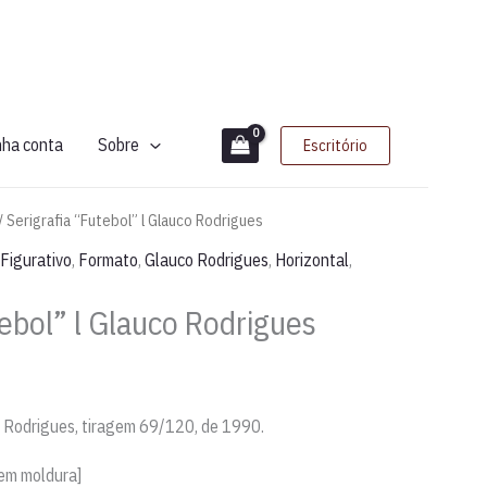
nha conta
Sobre
Escritório
/ Serigrafia “Futebol” l Glauco Rodrigues
Figurativo
,
Formato
,
Glauco Rodrigues
,
Horizontal
,
tebol” l Glauco Rodrigues
co Rodrigues, tiragem 69/120, de 1990.
sem moldura]