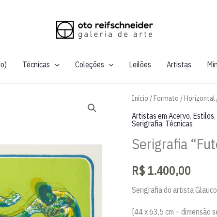
do)
Técnicas
Coleções
Leilões
Artistas
Mi
Início
/
Formato
/
Horizontal
Artistas em Acervo
,
Estilos
,
Serigrafia
,
Técnicas
Serigrafia “Fu
R$
1.400,00
Serigrafia do artista Glau
[44 x 63,5 cm – dimensão 