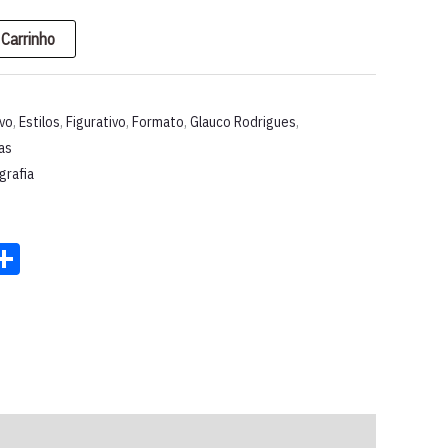
 Carrinho
rvo
,
Estilos
,
Figurativo
,
Formato
,
Glauco Rodrigues
,
as
grafia
st
ter
acebook
Share