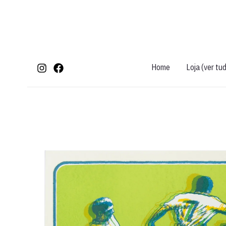
Ir
para
o
conteúdo
Home
Loja (ver tu