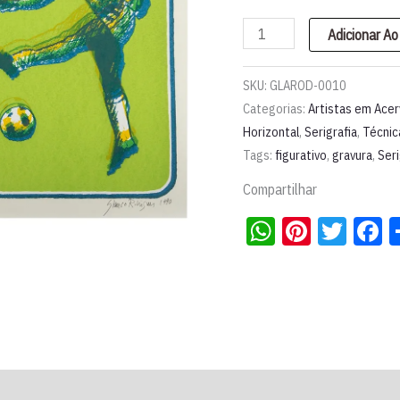
Serigrafia
Adicionar Ao
"Futebol"
l
SKU:
GLAROD-0010
Glauco
Categorias:
Artistas em Ace
Horizontal
,
Serigrafia
,
Técnic
Rodrigues
Tags:
figurativo
,
gravura
,
Seri
quantidade
Compartilhar
WhatsApp
Pintere
Twit
F