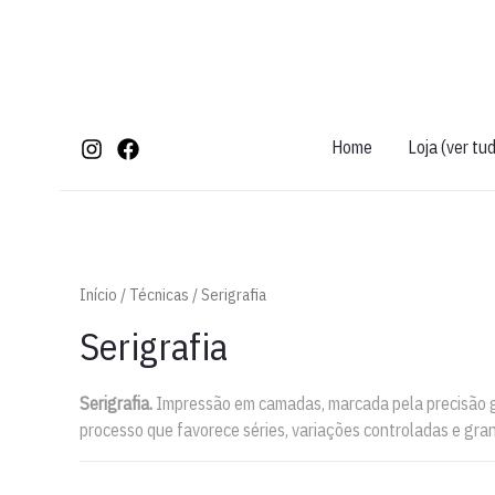
Ir
para
o
conteúdo
Home
Loja (ver tu
Início
/
Técnicas
/ Serigrafia
Serigrafia
Serigrafia.
Impressão em camadas, marcada pela precisão gr
processo que favorece séries, variações controladas e gran