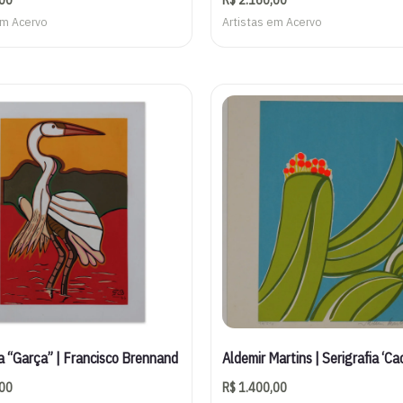
em Acervo
Artistas em Acervo
ia “Garça” | Francisco Brennand
Aldemir Martins | Serigrafia ‘Ca
00
R$
1.400,00