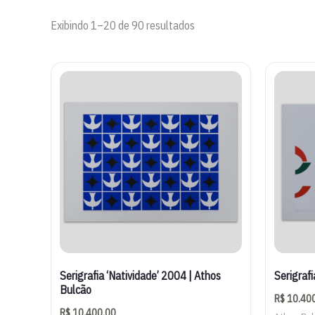
Classificado
Exibindo 1–20 de 90 resultados
por
mais
recente
Serigrafia ‘Natividade’ 2004 | Athos
Serigrafi
Bulcão
R$
10.40
R$
10.400,00