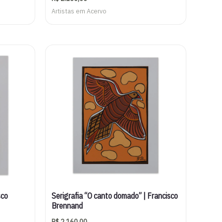
Artistas em Acervo
sco
Serigrafia “O canto domado” | Francisco
Brennand
R$
2.160,00