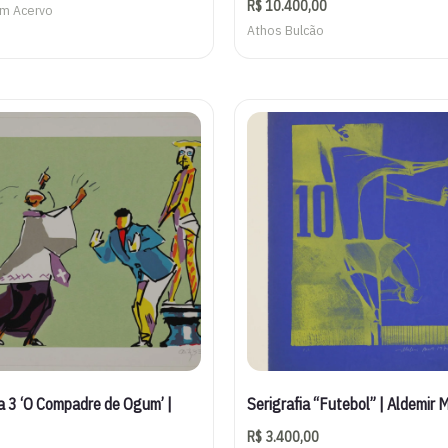
R$
10.400,00
em Acervo
Athos Bulcão
ia 3 ‘O Compadre de Ogum’ |
Serigrafia “Futebol” | Aldemir 
R$
3.400,00