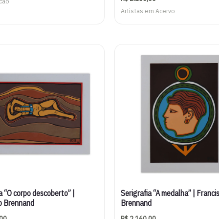
cão
Artistas em Acervo
a “O corpo descoberto” |
Serigrafia “A medalha” | Franci
o Brennand
Brennand
00
R$
2.160,00