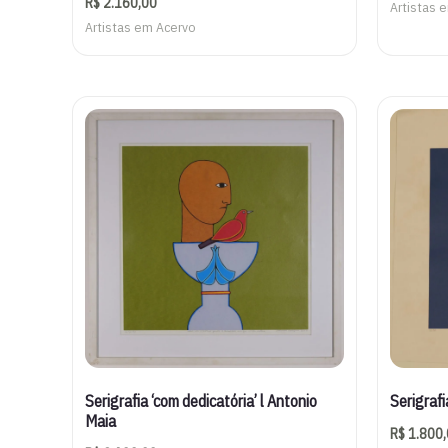
R$
2.160,00
Artistas 
Artistas em Acervo
Serigrafi
Serigrafia ‘com dedicatória’ l Antonio
Maia
R$
1.800,