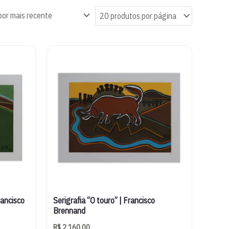
rancisco
Serigrafia “O touro” | Francisco
Brennand
R$
2.160,00