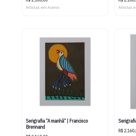
Artistas em Acervo
Artistas 
Serigrafia “A manhã” | Francisco
Serigraf
Brennand
R$
2.160,