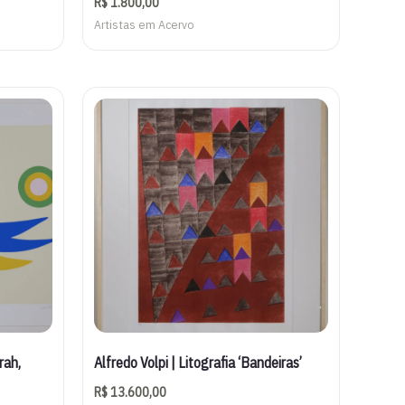
R$
1.800,00
Artistas em Acervo
rah,
Alfredo Volpi | Litografia ‘Bandeiras’
R$
13.600,00