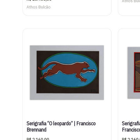
Athos Bul
Athos Bulcão
Serigrafia “O leopardo” | Francisco
Serigrafi
Brennand
Francisc
R$
2.160,00
R$
2.160,