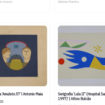
em Acervo
Aldemir Martins
a ‘Amuleto.57’ l Antonio Maia
Serigrafia ‘Lula II” (Hospital Sa
1997)’ | Athos Bulcão
00