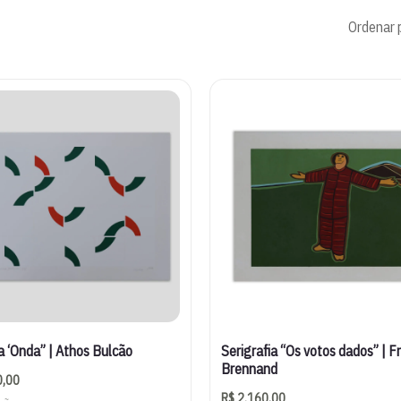
a ‘Onda” | Athos Bulcão
Serigrafia “Os votos dados” | F
Brennand
0,00
R$
2.160,00