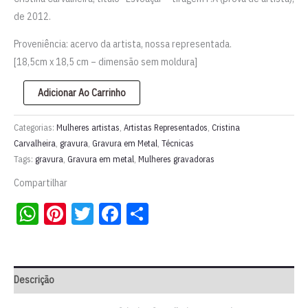
de 2012.
Proveniência: acervo da artista, nossa representada.
[18,5cm x 18,5 cm – dimensão sem moldura]
Gravura
Adicionar Ao Carrinho
em
metal
Categorias:
Mulheres artistas
,
Artistas Representados
,
Cristina
“Esvoaçar”
Carvalheira
,
gravura
,
Gravura em Metal
,
Técnicas
Tags:
gravura
,
Gravura em metal
,
Mulheres gravadoras
|
Cristina
Compartilhar
Carvalheira
WhatsApp
Pinterest
Twitter
Facebook
Share
quantidade
Descrição