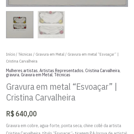
Início
/
Técnicas
/
Gravura em Metal
/ Gravura em metal “Esvoaçar” |
Cristina Carvalheira
Mulheres artistas
,
Artistas Representados
,
Cristina Carvalheira
,
gravura
,
Gravura em Metal
,
Técnicas
Gravura em metal “Esvoaçar” |
Cristina Carvalheira
R$
640,00
Gravura em cobre, agua-forte, ponta seca, chine collé da artista
Cristina Carvalheira, título “Esvoaçar”- tiragem P.A (prova de artista),