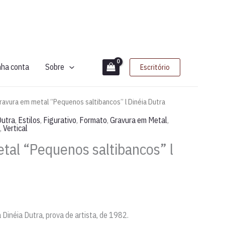
nha conta
Sobre
Escritório
ravura em metal “Pequenos saltibancos” l Dinéia Dutra
Dutra
,
Estilos
,
Figurativo
,
Formato
,
Gravura em Metal
,
,
Vertical
tal “Pequenos saltibancos” l
 Dinéia Dutra, prova de artista, de 1982.