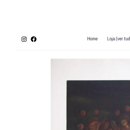
Ir
para
o
conteúdo
Home
Loja (ver tu