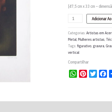
[47,5 cm x 33 cm – dimens
Gravura
Adicionar Ao
em
metal
Categorias:
Artistas em Ace
"Pequenos
Metal
,
Mulheres artistas
,
Téc
Tags:
figurativo
,
gravura
,
Gra
saltibancos"
vertical
l
Dinéia
Compartilhar
Dutra
WhatsApp
Pintere
Twit
F
quantidade