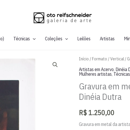
do)
Técnicas
Coleções
Leilões
Artistas
Mi
Início
/
Formato
/
Vertical
/ G
Artistas em Acervo
,
Dinéia 
Mulheres artistas
,
Técnicas
Gravura em me
Dinéia Dutra
R$
1.250,00
Gravura em metal da artista