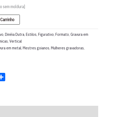
ão sem moldura]
 Carrinho
rvo
,
Dinéia Dutra
,
Estilos
,
Figurativo
,
Formato
,
Gravura em
nicas
,
Vertical
vura em metal
,
Mestres goianos
,
Mulheres gravadoras
,
st
ter
acebook
Share