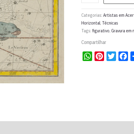
Poissons"
l
Categorias:
Artistas em Ace
Flamsteed
Horizontal
,
Técnicas
Tags:
figurativo
,
Gravura em 
/
Fortin
Compartilhar
quantidade
WhatsApp
Pintere
Twit
F