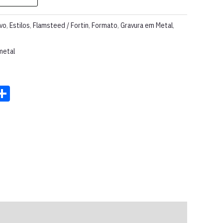
rvo
,
Estilos
,
Flamsteed / Fortin
,
Formato
,
Gravura em Metal
,
metal
st
ter
acebook
Share