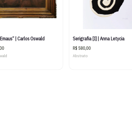
“Emaus” | Carlos Oswald
Serigrafia [I] | Anna Letycia
00
R$
580,00
wald
Abstrato