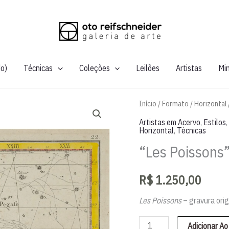
do)
Técnicas
Coleções
Leilões
Artistas
Mi
Início
/
Formato
/
Horizontal
Artistas em Acervo
,
Estilos
,
Horizontal
,
Técnicas
“Les Poissons”
R$
1.250,00
Les Poissons
– gravura ori
"Les
Adicionar Ao