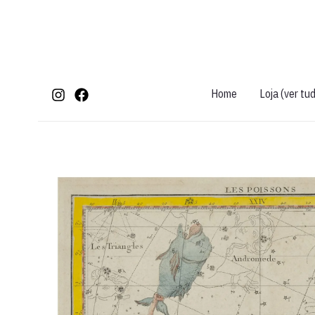
Ir
para
o
conteúdo
Home
Loja (ver tu