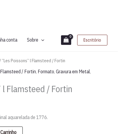
nha conta
Sobre
Escritório
/ “Les Poissons” l Flamsteed / Fortin
Flamsteed / Fortin
,
Formato
,
Gravura em Metal
,
 l Flamsteed / Fortin
ginal aquarelada de 1776.
 Carrinho