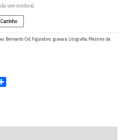
são sem moldura]
 Carrinho
rvo
,
Bernardo Cid
,
Figurativo
,
gravura
,
Litografia
,
Mestres da
st
ter
acebook
Share