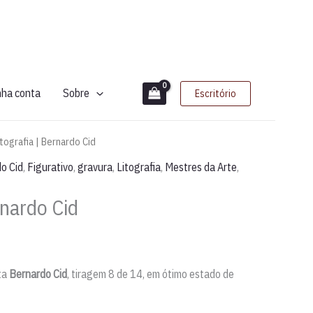
nha conta
Sobre
Escritório
itografia | Bernardo Cid
o Cid
,
Figurativo
,
gravura
,
Litografia
,
Mestres da Arte
,
rnardo Cid
ta
Bernardo Cid
, tiragem 8 de 14, em ótimo estado de