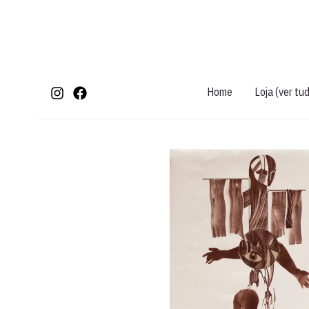
Ir
para
o
conteúdo
Home
Loja (ver tu