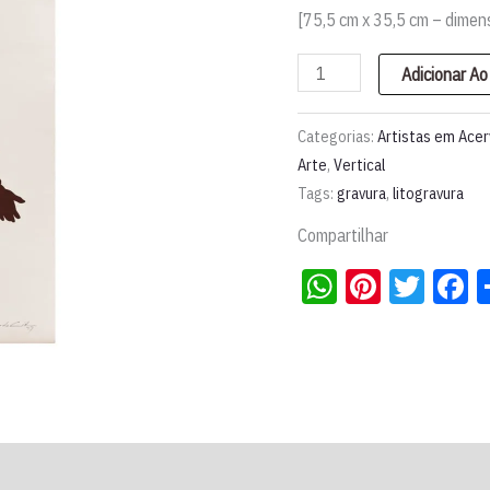
[75,5 cm x 35,5 cm – dimen
Litografia
Adicionar Ao
|
Bernardo
Categorias:
Artistas em Ace
Cid
Arte
,
Vertical
Tags:
gravura
,
litogravura
quantidade
Compartilhar
WhatsApp
Pintere
Twit
F