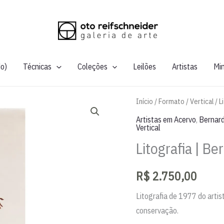
do)
Técnicas
Coleções
Leilões
Artistas
Mi
Início
/
Formato
/
Vertical
/ L
Artistas em Acervo
,
Bernard
Vertical
Litografia | Be
R$
2.750,00
Litografia de 1977 do artis
conservação.