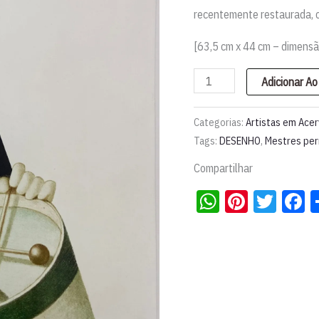
recentemente restaurada, 
[6
3,5 cm x 44 cm
– dimensã
Litografia
Adicionar Ao
'Menino
com
Categorias:
Artistas em Ace
tambor'
Tags:
DESENHO
,
Mestres pe
|
Compartilhar
Reynaldo
WhatsApp
Pintere
Twit
F
Fonseca
quantidade