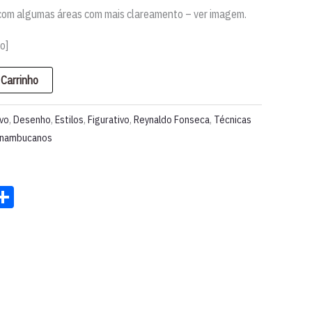
com algumas áreas com mais clareamento – ver imagem.
o]
 Carrinho
rvo
,
Desenho
,
Estilos
,
Figurativo
,
Reynaldo Fonseca
,
Técnicas
rnambucanos
st
ter
acebook
Share