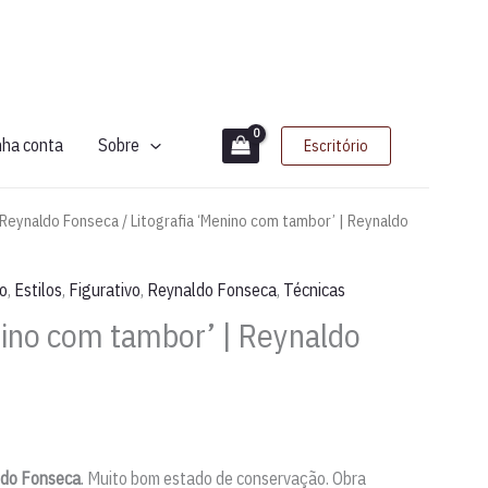
nha conta
Sobre
Escritório
Reynaldo Fonseca
/ Litografia ‘Menino com tambor’ | Reynaldo
o
,
Estilos
,
Figurativo
,
Reynaldo Fonseca
,
Técnicas
nino com tambor’ | Reynaldo
do Fonseca
. Muito bom estado de conservação. Obra