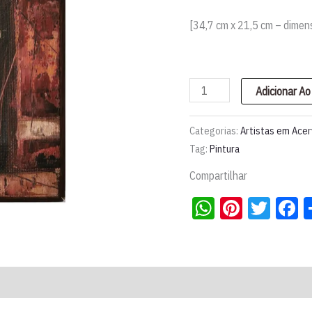
[34,7 cm x 21,5 cm – dimen
Pintura
Adicionar Ao
"Horácio,
poeta
Categorias:
Artistas em Ace
romano"
Tag:
Pintura
|
Compartilhar
José
WhatsApp
Pintere
Twit
F
Paulo
Moreira
da
Fonseca
quantidade