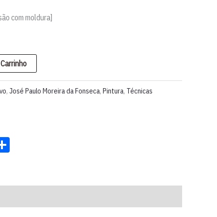
são com moldura]
 Carrinho
rvo
,
José Paulo Moreira da Fonseca
,
Pintura
,
Técnicas
st
ter
acebook
Share