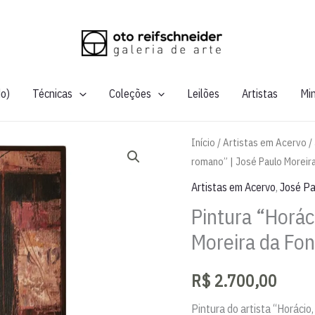
do)
Técnicas
Coleções
Leilões
Artistas
Mi
Início
/
Artistas em Acervo
/
romano” | José Paulo Moreir
Artistas em Acervo
,
José Pa
Pintura “Horác
Moreira da Fo
R$
2.700,00
Pintura do artista “Horácio