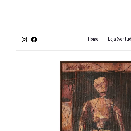
Ir
para
o
conteúdo
Home
Loja (ver tu