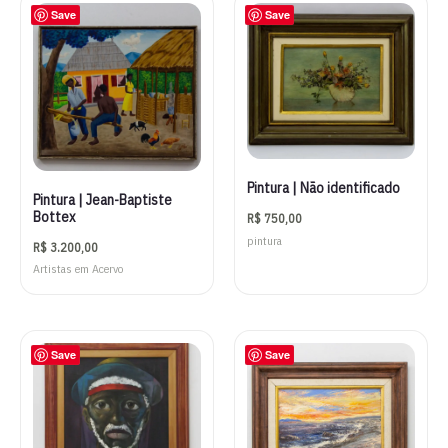
Save
Save
Pintura | Não identificado
Pintura | Jean-Baptiste
Bottex
R$
750,00
pintura
R$
3.200,00
Artistas em Acervo
Save
Save