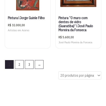
Pintura l Jorge Guinle Filho
Pintura “O muro com
dentes de vidro
R$
32.000,00
(Guaratiba)” l José Paulo
Moreira da Fonseca
Artistas em Acervo
R$
5.600,00
José Paulo Moreira da Fonseca
1
2
3
→