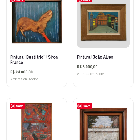
Pintura “Bestiário” l Siron
Pintura l João Alves
Franco
R$
6.000,00
R$
94.000,00
Artistas em Acervo
Artistas em Acervo
Save
Save