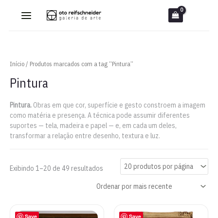
Ir
para
o
conteúdo
Início
/ Produtos marcados com a tag “Pintura”
Pintura
Pintura.
Obras em que cor, superfície e gesto constroem a imagem
como matéria e presença. A técnica pode assumir diferentes
suportes — tela, madeira e papel — e, em cada um deles,
transformar a relação entre desenho, textura e luz.
Classificado
Exibindo 1–20 de 49 resultados
por
mais
recente
Save
Save