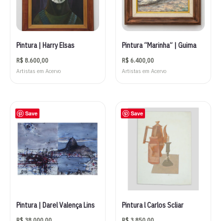
Pintura | Harry Elsas
Pintura “Marinha” | Guima
R$
8.600,00
R$
6.400,00
Artistas em Acervo
Artistas em Acervo
Save
Save
Pintura | Darel Valença Lins
Pintura l Carlos Scliar
R$
38.000,00
R$
3.850,00