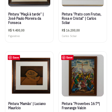
Pintura “Maçã à tarde” |
Pintura “Prato com Frutas,
José Paulo Moreira da
Rosa e Cristal” | Carlos
Fonseca
Scliar
R$
9.400,00
R$
16.200,00
Figurativo
Carlos Scliar
Save
Save
Pintura ‘Mamão’ | Luciano
Pintura “Proverbes 16:7″|
Maurício
Fravrange Valcin