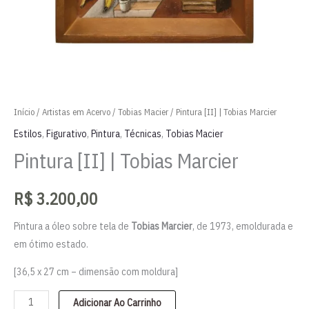
Início
/
Artistas em Acervo
/
Tobias Macier
/ Pintura [II] | Tobias Marcier
Estilos
,
Figurativo
,
Pintura
,
Técnicas
,
Tobias Macier
Pintura [II] | Tobias Marcier
R$
3.200,00
Pintura a óleo sobre tela de
Tobias Marcier
, de 1973, emoldurada e
em ótimo estado.
[36,5 x 27 cm – dimensão com moldura]
Pintura
Adicionar Ao Carrinho