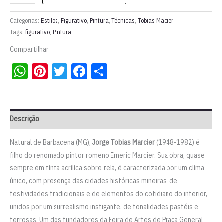
[II]
|
Categorias:
Estilos
,
Figurativo
,
Pintura
,
Técnicas
,
Tobias Macier
Tobias
Tags:
figurativo
,
Pintura
Marcier
Compartilhar
quantidade
WhatsApp
Pinterest
Twitter
Facebook
Share
Descrição
Natural de Barbacena (MG),
Jorge Tobias Marcier
(1948-1982) é
filho do renomado pintor romeno Emeric Marcier. Sua obra, quase
sempre em tinta acrílica sobre tela, é caracterizada por um clima
único, com presença das cidades históricas mineiras, de
festividades tradicionais e de elementos do cotidiano do interior,
unidos por um surrealismo instigante, de tonalidades pastéis e
terrosas. Um dos fundadores da Feira de Artes de Praça General