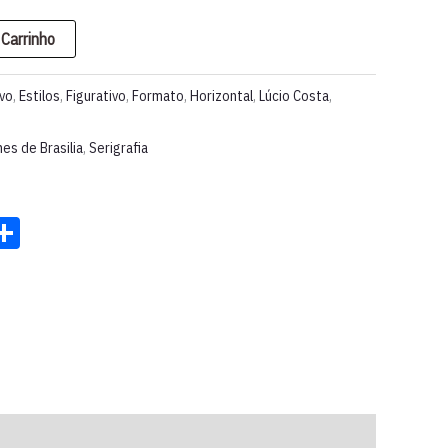
 Carrinho
rvo
,
Estilos
,
Figurativo
,
Formato
,
Horizontal
,
Lúcio Costa
,
es de Brasilia
,
Serigrafia
st
ter
acebook
Share