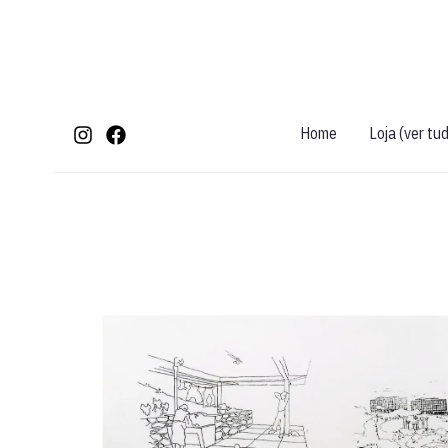
Ir
para
o
conteúdo
Home
Loja (ver tu