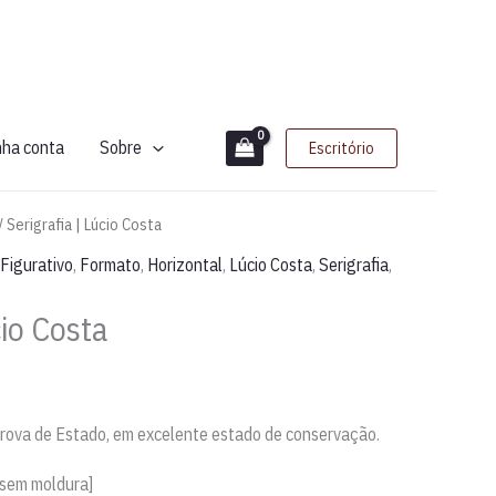
nha conta
Sobre
Escritório
/ Serigrafia | Lúcio Costa
Figurativo
,
Formato
,
Horizontal
,
Lúcio Costa
,
Serigrafia
,
cio Costa
 Prova de Estado, em excelente estado de conservação.
 sem moldura]