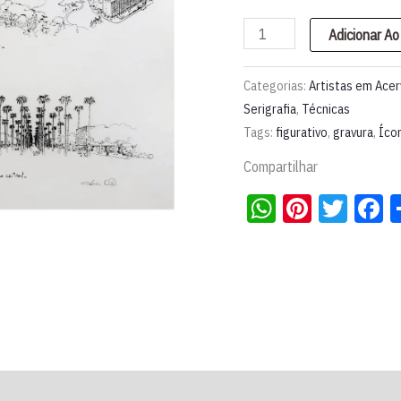
Serigrafia
Adicionar Ao
|
Lúcio
Categorias:
Artistas em Ace
Costa
Serigrafia
,
Técnicas
Tags:
figurativo
,
gravura
,
Ícon
quantidade
Compartilhar
WhatsApp
Pintere
Twit
F