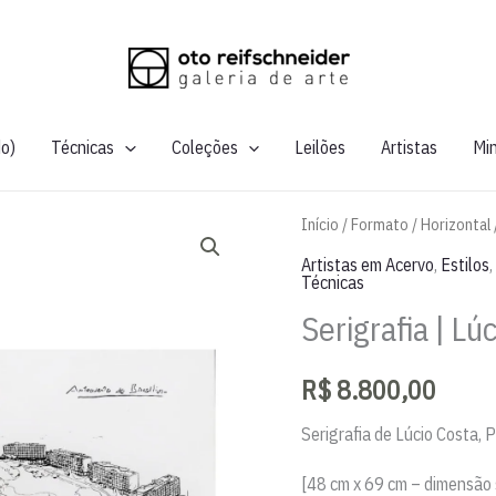
do)
Técnicas
Coleções
Leilões
Artistas
Mi
Início
/
Formato
/
Horizontal
Artistas em Acervo
,
Estilos
,
Técnicas
Serigrafia | Lú
R$
8.800,00
Serigrafia de Lúcio Costa,
[48 cm x 69 cm – dimensão