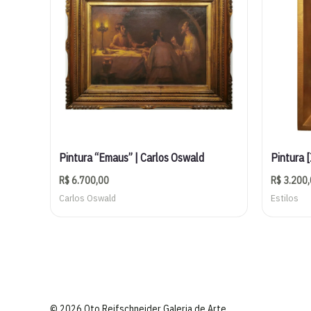
Pintura “Emaus” | Carlos Oswald
Pintura [
R$
6.700,00
R$
3.200,
Carlos Oswald
Estilos
© 2026 Oto Reifschneider Galeria de Arte.