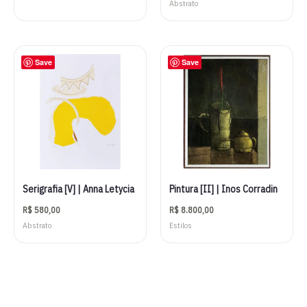
Abstrato
Save
Save
Serigrafia [V] | Anna Letycia
Pintura [II] | Inos Corradin
R$
580,00
R$
8.800,00
Abstrato
Estilos