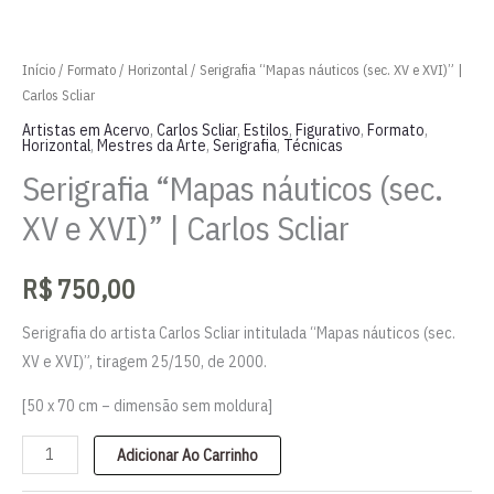
Início
/
Formato
/
Horizontal
/ Serigrafia “Mapas náuticos (sec. XV e XVI)” |
Carlos Scliar
Artistas em Acervo
,
Carlos Scliar
,
Estilos
,
Figurativo
,
Formato
,
Horizontal
,
Mestres da Arte
,
Serigrafia
,
Técnicas
Serigrafia “Mapas náuticos (sec.
XV e XVI)” | Carlos Scliar
R$
750,00
Serigrafia do artista Carlos Scliar intitulada “Mapas náuticos (sec.
XV e XVI)”, tiragem 25/150, de 2000.
[50 x 70 cm – dimensão sem moldura]
Serigrafia
Adicionar Ao Carrinho
"Mapas