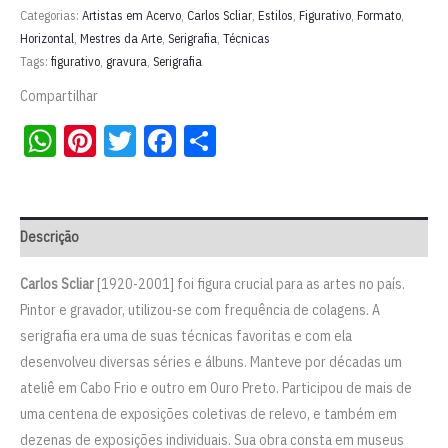
náuticos
Categorias:
Artistas em Acervo
,
Carlos Scliar
,
Estilos
,
Figurativo
,
Formato
,
(sec.
Horizontal
,
Mestres da Arte
,
Serigrafia
,
Técnicas
Tags:
figurativo
,
gravura
,
Serigrafia
XV
e
Compartilhar
XVI)"
WhatsApp
Pinterest
Twitter
Facebook
Share
|
Carlos
Scliar
quantidade
Descrição
Carlos Scliar
[1920-2001] foi figura crucial para as artes no país.
Pintor e gravador, utilizou-se com frequência de colagens. A
serigrafia era uma de suas técnicas favoritas e com ela
desenvolveu diversas séries e álbuns. Manteve por décadas um
ateliê em Cabo Frio e outro em Ouro Preto. Participou de mais de
uma centena de exposições coletivas de relevo, e também em
dezenas de exposições individuais. Sua obra consta em museus