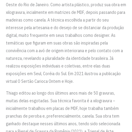
Oeste do Rio de Janeiro. Como artista plástico, produz sua obra em
xilogravura, incialmente em matrizes de MDF, depois passando para
madeiras como canela. A técnica escolhida a partir do seu
interesse pela artesania e do desejo de se distanciar da produção
digital, muito frequente em seus trabalhos como designer. As
temáticas que figuram em suas obras são inspiradas pela
convivência com a avó de origem interiorana e pelo contato com a
natureza, revelando a pluralidade da identidade brasileira. Já
realizou exposições individuais e coletivas, entre elas duas
exposições em Seul, Coréia do Sul. Em 2021 ilustrou a publicação
virtual O Sertão Carioca Ontem e Hoje.
Thiago editou ao longo dos últimos anos mais de 50 gravuras,
muitas delas esgotadas. Sua técnica favorita é a xilogravura –
inicialmente trabalhou em placas de MDF, hoje trabalha também
pranchas de peroba e, preferencialmente, canela. Sua obra tem
ganhado destaque nesses últimos anos, tendo sido selecionada
para a Bienal de Gravura da Romênia (2021), a Trienal de Arte