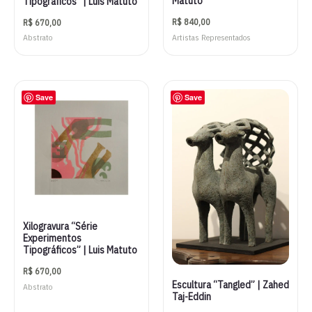
Matuto
Tipográficos” | Luis Matuto
R$
840,00
R$
670,00
Artistas Representados
Abstrato
Save
Save
Xilogravura “Série
Experimentos
Tipográficos” | Luis Matuto
R$
670,00
Escultura “Tangled” | Zahed
Abstrato
Taj-Eddin