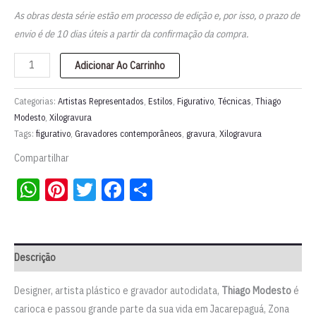
As obras desta série estão em processo de edição e, por isso, o prazo de
envio é de 10 dias úteis a partir da confirmação da compra.
Xilogravura
Adicionar Ao Carrinho
"Figura
Sincrética
Categorias:
Artistas Representados
,
Estilos
,
Figurativo
,
Técnicas
,
Thiago
II"
Modesto
,
Xilogravura
Tags:
figurativo
,
Gravadores contemporâneos
,
gravura
,
Xilogravura
-
série
Compartilhar
"Pindoranes"
WhatsApp
Pinterest
Twitter
Facebook
Share
|
Thiago
Modesto
quantidade
Descrição
Designer, artista plástico e gravador autodidata,
Thiago Modesto
é
carioca e passou grande parte da sua vida em Jacarepaguá, Zona