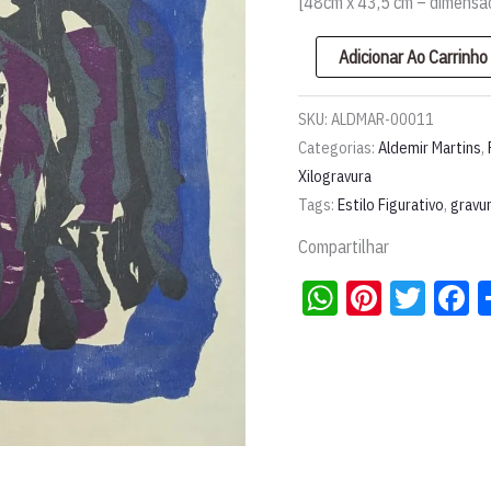
[48cm x 43,5 cm – dimensã
Xilogravura
Adicionar Ao Carrinho
'Sapo'
|
SKU:
ALDMAR-00011
Aldemir
Categorias:
Aldemir Martins
,
Xilogravura
Martins
Tags:
Estilo Figurativo
,
gravu
quantidade
Compartilhar
WhatsApp
Pintere
Twit
F