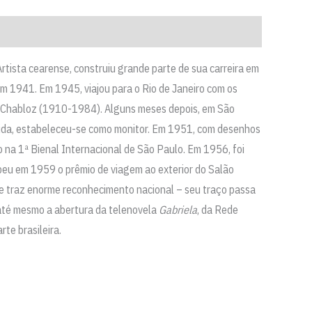
Artista cearense, construiu grande parte de sua carreira em
em 1941. Em 1945, viajou para o Rio de Janeiro com os
re Chabloz (1910-1984). Alguns meses depois, em São
guida, estabeleceu-se como monitor. Em 1951, com desenhos
o na 1ª Bienal Internacional de São Paulo. Em 1956, foi
beu em 1959 o prêmio de viagem ao exterior do Salão
lhe traz enorme reconhecimento nacional – seu traço passa
uz até mesmo a abertura da telenovela
Gabriela
, da Rede
te brasileira.