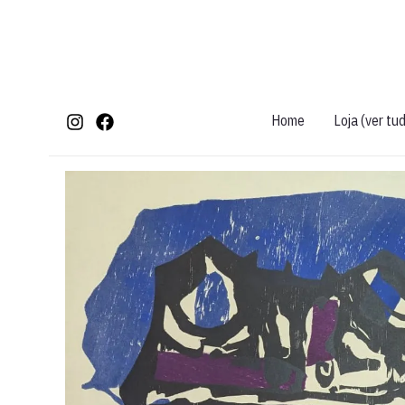
Ir
para
o
conteúdo
Home
Loja (ver tu