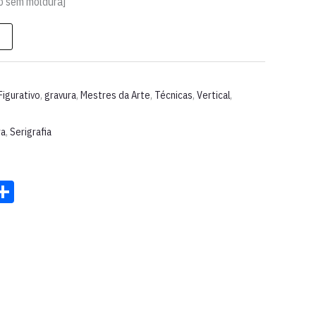
o sem moldura]
Figurativo
,
gravura
,
Mestres da Arte
,
Técnicas
,
Vertical
,
ra
,
Serigrafia
st
ter
acebook
Share