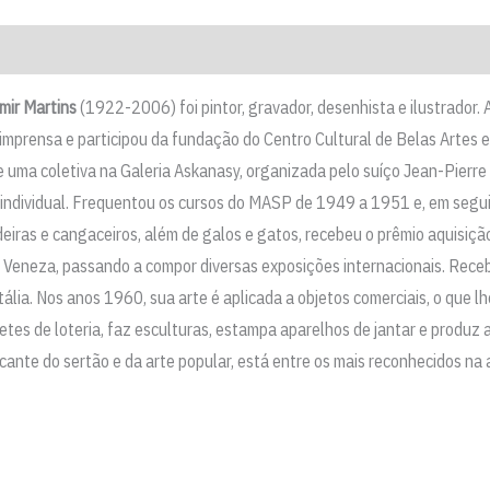
mir Martins
(1922-2006) foi pintor, gravador, desenhista e ilustrador. 
 imprensa e participou da fundação do Centro Cultural de Belas Artes 
de uma coletiva na Galeria Askanasy, organizada pelo suíço Jean-Pier
ção individual. Frequentou os cursos do MASP de 1949 a 1951 e, em se
eiras e cangaceiros, além de galos e gatos, recebeu o prêmio aquisiçã
e Veneza, passando a compor diversas exposições internacionais. Rece
ália. Nos anos 1960, sua arte é aplicada a objetos comerciais, o que 
a bilhetes de loteria, faz esculturas, estampa aparelhos de jantar e prod
ante do sertão e da arte popular, está entre os mais reconhecidos na ar