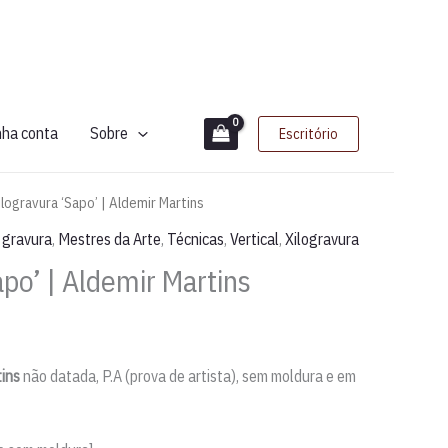
nha conta
Sobre
Escritório
ilogravura ‘Sapo’ | Aldemir Martins
,
gravura
,
Mestres da Arte
,
Técnicas
,
Vertical
,
Xilogravura
apo’ | Aldemir Martins
tins
não datada, P.A (prova de artista), sem moldura e em