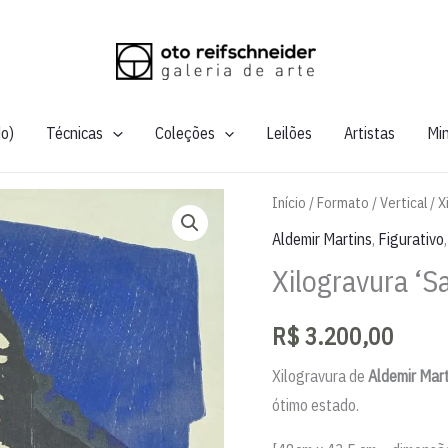
do)
Técnicas
Coleções
Leilões
Artistas
Mi
Início
/
Formato
/
Vertical
/ X
Aldemir Martins
,
Figurativo
Xilogravura ‘S
R$
3.200,00
Xilogravura de
Aldemir Mar
ótimo estado.