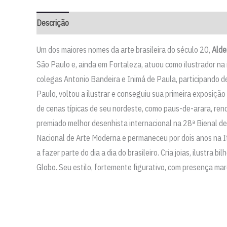
Descrição
Informação adicional
Um dos maiores nomes da arte brasileira do século 20,
Alde
São Paulo e, ainda em Fortaleza, atuou como ilustrador na
colegas Antonio Bandeira e Inimá de Paula, participando 
Paulo, voltou a ilustrar e conseguiu sua primeira exposi
de cenas típicas de seu nordeste, como paus-de-arara, rend
premiado melhor desenhista internacional na 28ª Bienal d
Nacional de Arte Moderna e permaneceu por dois anos na It
a fazer parte do dia a dia do brasileiro. Cria joias, ilustr
Globo. Seu estilo, fortemente figurativo, com presença marc