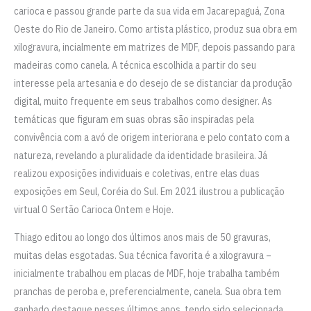
carioca e passou grande parte da sua vida em Jacarepaguá, Zona
Oeste do Rio de Janeiro. Como artista plástico, produz sua obra em
xilogravura, incialmente em matrizes de MDF, depois passando para
madeiras como canela. A técnica escolhida a partir do seu
interesse pela artesania e do desejo de se distanciar da produção
digital, muito frequente em seus trabalhos como designer. As
temáticas que figuram em suas obras são inspiradas pela
convivência com a avó de origem interiorana e pelo contato com a
natureza, revelando a pluralidade da identidade brasileira. Já
realizou exposições individuais e coletivas, entre elas duas
exposições em Seul, Coréia do Sul. Em 2021 ilustrou a publicação
virtual O Sertão Carioca Ontem e Hoje.
Thiago editou ao longo dos últimos anos mais de 50 gravuras,
muitas delas esgotadas. Sua técnica favorita é a xilogravura –
inicialmente trabalhou em placas de MDF, hoje trabalha também
pranchas de peroba e, preferencialmente, canela. Sua obra tem
ganhado destaque nesses últimos anos, tendo sido selecionada