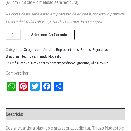
[66 cm x 48 cm – dimensão sem moldura]
As obras desta série estão em processo de edição e, por isso, o prazo de
envio é de 10 dias úteis a partir da confirmação da compra.
Xilogravura
Adicionar Ao Carrinho
“Vende-
se
Categorias:
Xilogravura
,
Artistas Representados
,
Estilos
,
Figurativo
,
Burro”
gravuras
,
Técnicas
,
Thiago Modesto
Tags:
figurativo
,
Gravadores contemporâneos
,
gravura
,
Xilogravura
–
série
Compartilhar
“Sertão
WhatsApp
Pinterest
Twitter
Facebook
Share
Carioca”
|
Thiago
Modesto
Descrição
quantidade
Designer, artista plástico e gravador autodidata,
Thiago Modesto
é