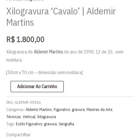
Xilogravura ‘Cavalo’ | Aldemir
Martins
R$
1.800,00
Xilogravura de
Aldemir Martins
do ano de 1990, 12 de 30, sem
moldura.
[50cm x 70 cm – dimensão sem moldura]
Xilogravura
Adicionar Ao Carrinho
'Cavalo'
|
SKU:
ALDMAR-00016
Aldemir
Categorias:
Aldemir Martins
,
Figurativo
,
gravura
,
Mestres da Arte
,
Técnicas
,
Vertical
,
Xilogravura
Martins
Tags:
Estilo Figurativo
,
gravura
,
Serigrafia
quantidade
Compartilhar