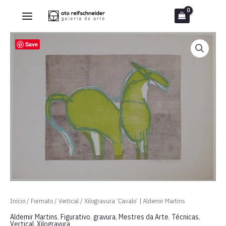
Ir
para
o
Save
conteúdo
Início
/
Formato
/
Vertical
/ Xilogravura ‘Cavalo’ | Aldemir Martins
Aldemir Martins
,
Figurativo
,
gravura
,
Mestres da Arte
,
Técnicas
,
Vertical
,
Xilogravura