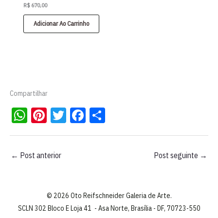
R$
670,00
Adicionar Ao Carrinho
Compartilhar
W
Pi
T
Fa
S
ha
nt
wi
ce
ha
ts
er
tt
bo
re
←
Post anterior
Post seguinte
→
A
es
er
ok
pp
t
© 2026 Oto Reifschneider Galeria de Arte.
SCLN 302 Bloco E Loja 41 - Asa Norte, Brasília - DF, 70723-550