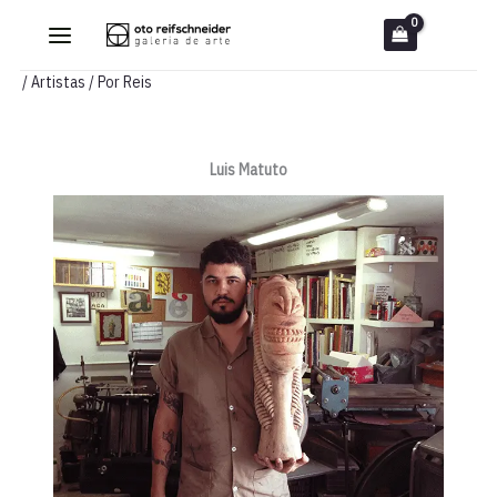
Ir
para
o
/
Artistas
/ Por
Reis
conteúdo
Luis Matuto