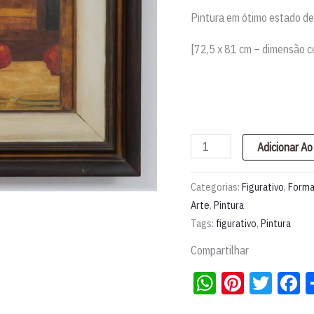
Pintura em ótimo estado de
[72,5 x 81 cm – dimensão 
Pintura
Adicionar Ao
"Maçã
à
Categorias:
Figurativo
,
Form
tarde"
Arte
,
Pintura
Tags:
figurativo
,
Pintura
|
José
Compartilhar
Paulo
WhatsApp
Pintere
Twit
F
Moreira
da