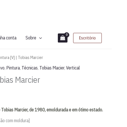
nha conta
Sobre
Escritório
intura [V] | Tobias Marcier
ivo
,
Pintura
,
Técnicas
,
Tobias Macier
,
Vertical
obias Marcier
e Tobias Marcier, de 1980, emoldurada e em ótimo estado.
são com moldura]