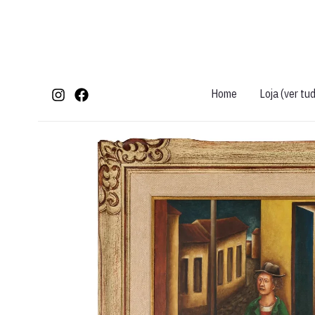
Ir
para
o
conteúdo
Home
Loja (ver tu