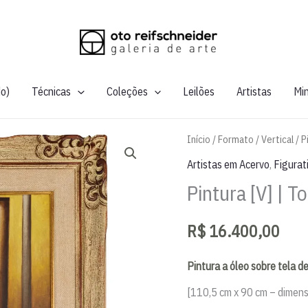
do)
Técnicas
Coleções
Leilões
Artistas
Mi
Início
/
Formato
/
Vertical
/ P
Artistas em Acervo
,
Figurat
Pintura [V] | T
R$
16.400,00
Pintura a óleo sobre tela d
[110,5 cm x 90 cm – dimen