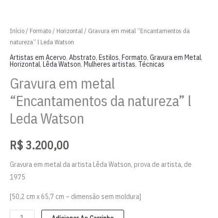
Início
/
Formato
/
Horizontal
/ Gravura em metal “Encantamentos da
natureza” l Leda Watson
Artistas em Acervo
,
Abstrato
,
Estilos
,
Formato
,
Gravura em Metal
,
Horizontal
,
Lêda Watson
,
Mulheres artistas
,
Técnicas
Gravura em metal
“Encantamentos da natureza” l
Leda Watson
R$
3.200,00
Gravura em metal da artista Lêda Watson, prova de artista, de
1975
[50,2 cm x 65,7 cm – dimensão sem moldura]
Gravura