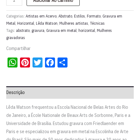
Adicionar Ao Carrinho
em
metal
Categorias:
Artistas em Acervo
,
Abstrato
,
Estilos
,
Formato
,
Gravura em
"Encantamentos
Metal
,
Horizontal
,
Lêda Watson
,
Mulheres artistas
,
Técnicas
Tags:
abstrato
,
gravura
,
Gravura em metal
,
horizontal
,
Mulheres
da
gravadoras
natureza"
l
Compartilhar
Leda
WhatsApp
Pinterest
Twitter
Facebook
Share
Watson
quantidade
Descrição
Lêda Watson frequentou a Escola Nacional de Belas Artes do Rio
de Janeiro, a École Nationale de Beaux Arts de Sorbonne, Paris e a
Universidade de Brasília. Estudou gravura com Friedlaender em
Paris e se especializou em gravura em metal na Escolinha de Arte
do Brasil. São mais de 50 anos dedicados à gravura e 30 anos ao