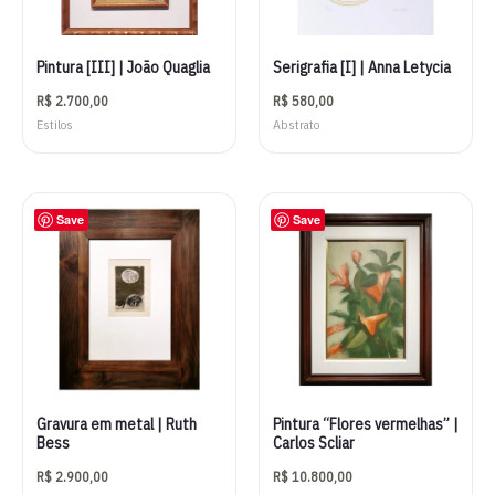
Pintura [III] | João Quaglia
Serigrafia [I] | Anna Letycia
R$
2.700,00
R$
580,00
Estilos
Abstrato
Save
Save
Gravura em metal | Ruth
Pintura “Flores vermelhas” |
Bess
Carlos Scliar
R$
2.900,00
R$
10.800,00