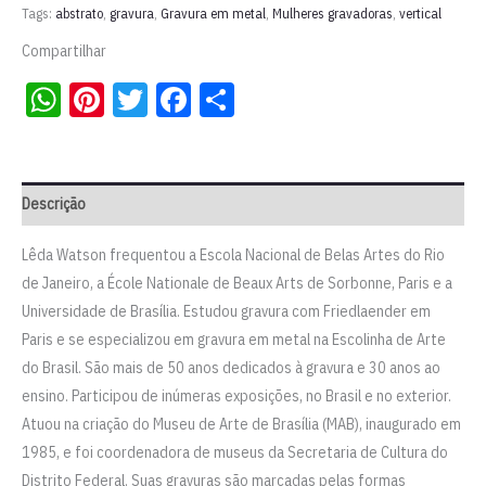
Tags:
abstrato
,
gravura
,
Gravura em metal
,
Mulheres gravadoras
,
vertical
só."
l
Compartilhar
Leda
WhatsApp
Pinterest
Twitter
Facebook
Share
Watson
quantidade
Descrição
Lêda Watson frequentou a Escola Nacional de Belas Artes do Rio
de Janeiro, a École Nationale de Beaux Arts de Sorbonne, Paris e a
Universidade de Brasília. Estudou gravura com Friedlaender em
Paris e se especializou em gravura em metal na Escolinha de Arte
do Brasil. São mais de 50 anos dedicados à gravura e 30 anos ao
ensino. Participou de inúmeras exposições, no Brasil e no exterior.
Atuou na criação do Museu de Arte de Brasília (MAB), inaugurado em
1985, e foi coordenadora de museus da Secretaria de Cultura do
Distrito Federal. Suas gravuras são marcadas pelas formas