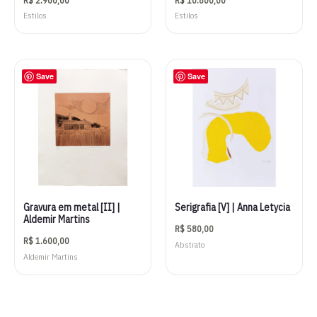
R$
2.900,00
R$
10.800,00
Estilos
Estilos
Save
Save
Gravura em metal [II] |
Serigrafia [V] | Anna Letycia
Aldemir Martins
R$
580,00
R$
1.600,00
Abstrato
Aldemir Martins