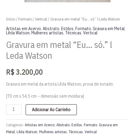
Início
/
Formato
/
Vertical
/ Gravura em metal “Eu… só.” l Leda Watson
Artistas em Acervo
,
Abstrato
,
Estilos
,
Formato
,
Gravura em Metal
,
Lêda Watson
,
Mulheres artistas
,
Técnicas
,
Vertical
Gravura em metal “Eu… só.” l
Leda Watson
R$
3.200,00
Gravura em metal da artista Lêda Watson, prova de estado.
[70 cm x 54,5 cm – dimensão sem moldura]
Gravura
Adicionar Ao Carrinho
em
metal
Categorias:
Artistas em Acervo
,
Abstrato
,
Estilos
,
Formato
,
Gravura em
"Eu...
Metal
,
Lêda Watson
,
Mulheres artistas
,
Técnicas
,
Vertical