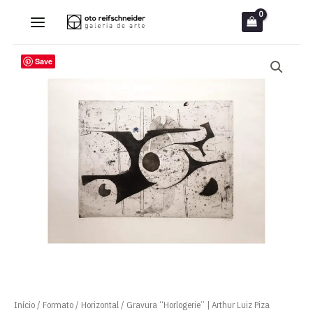
Ir
para
o
Save
conteúdo
Início
/
Formato
/
Horizontal
/ Gravura “Horlogerie” | Arthur Luiz Piza