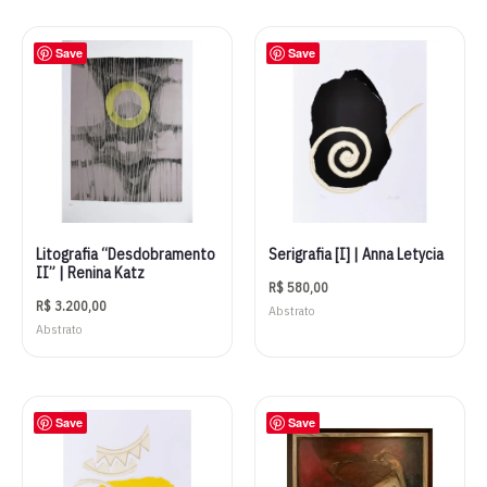
Save
Save
Litografia “Desdobramento
Serigrafia [I] | Anna Letycia
II” | Renina Katz
R$
580,00
R$
3.200,00
Abstrato
Abstrato
Save
Save