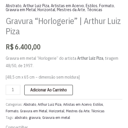
Abstrato
,
Arthur Luiz Piza
,
Artistas em Acervo
,
Estilos
,
Formato
,
Gravura em Metal
,
Horizontal
,
Mestres da Arte
,
Técnicas
Gravura “Horlogerie” | Arthur Luiz
Piza
R$
6.400,00
Gravura em metal “Horlogerie” do artista
Arthur Luiz Piza
, tiragem
48/50, de 1957.
[48,5 cm x 65 cm – dimensão sem moldura]
Gravura
Adicionar Ao Carrinho
"Horlogerie"
|
Categorias:
Abstrato
,
Arthur Luiz Piza
,
Artistas em Acervo
,
Estilos
,
Arthur
Formato
,
Gravura em Metal
,
Horizontal
,
Mestres da Arte
,
Técnicas
Tags:
abstrato
,
gravura
,
Gravura em metal
Luiz
Piza
Compartilhar