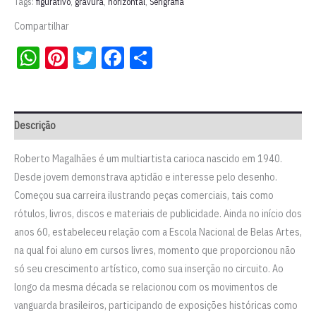
Tags:
figurativo
,
gravura
,
horizontal
,
Serigrafia
quantidade
Compartilhar
WhatsApp
Pinterest
Twitter
Facebook
Share
Descrição
Roberto Magalhães é um multiartista carioca nascido em 1940.
Desde jovem demonstrava aptidão e interesse pelo desenho.
Começou sua carreira ilustrando peças comerciais, tais como
rótulos, livros, discos e materiais de publicidade. Ainda no início dos
anos 60, estabeleceu relação com a Escola Nacional de Belas Artes,
na qual foi aluno em cursos livres, momento que proporcionou não
só seu crescimento artístico, como sua inserção no circuito. Ao
longo da mesma década se relacionou com os movimentos de
vanguarda brasileiros, participando de exposições históricas como