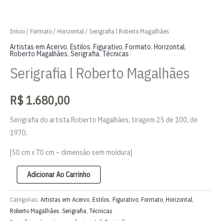
Início
/
Formato
/
Horizontal
/ Serigrafia l Roberto Magalhães
Artistas em Acervo
,
Estilos
,
Figurativo
,
Formato
,
Horizontal
,
Roberto Magalhães
,
Serigrafia
,
Técnicas
Serigrafia l Roberto Magalhães
R$
1.680,00
Serigrafia do artista Roberto Magalhães, tiragem 25 de 100, de
1970;
[50 cm x 70 cm – dimensão sem moldura]
Serigrafia
Adicionar Ao Carrinho
l
Roberto
Categorias:
Artistas em Acervo
,
Estilos
,
Figurativo
,
Formato
,
Horizontal
,
Magalhães
Roberto Magalhães
,
Serigrafia
,
Técnicas