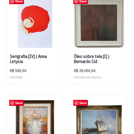
Save
Save
Serigrafia [IV] | Anna
Óleo sobre tela [I] |
Letycia
Bernardo Cid
R$
580,00
R$
38.000,00
Abstrato
Artistas em Acervo
Save
Save