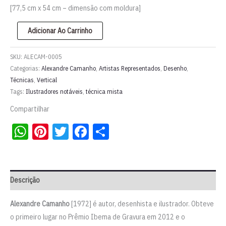
[77,5 cm x 54 cm – dimensão com moldura]
Aquarela
Adicionar Ao Carrinho
|
Alexandre
SKU:
ALECAM-0005
Camanho
Categorias:
Alexandre Camanho
,
Artistas Representados
,
Desenho
,
Técnicas
,
Vertical
quantidade
Tags:
Ilustradores notáveis
,
técnica mista
Compartilhar
WhatsApp
Pinterest
Twitter
Facebook
Share
Descrição
Alexandre Camanho
[1972] é autor, desenhista e ilustrador. Obteve
o primeiro lugar no Prêmio Ibema de Gravura em 2012 e o