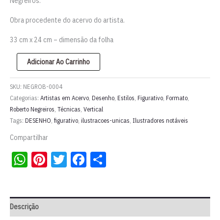
Negreiros.
Obra procedente do acervo do artista.
33 cm x 24 cm – dimensão da folha
Roberto
Adicionar Ao Carrinho
Negreiros
|
SKU:
NEGROB-0004
Ilustração
Categorias:
Artistas em Acervo
,
Desenho
,
Estilos
,
Figurativo
,
Formato
,
Roberto Negreiros
,
Técnicas
,
Vertical
original
Tags:
DESENHO
,
figurativo
,
ilustracoes-unicas
,
Ilustradores notáveis
'13a
hora'
Compartilhar
quantidade
WhatsApp
Pinterest
Twitter
Facebook
Share
Descrição