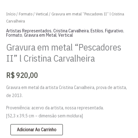
Início
/
Formato
/
Vertical
/ Gravura em metal “Pescadores II” l Cristina
Carvalheira
Artistas Representados
,
Cristina Carvalheira
,
Estilos
,
Figurativo
,
Formato
,
Gravura em Metal
,
Vertical
Gravura em metal “Pescadores
II” l Cristina Carvalheira
R$
920,00
Gravura em metal da artista Cristina Carvalheira, prova de artista,
de 2013.
Proveniência: acervo da artista, nossa representada.
[52,3 x 39,5 cm – dimensão sem moldura]
Gravura
Adicionar Ao Carrinho
em