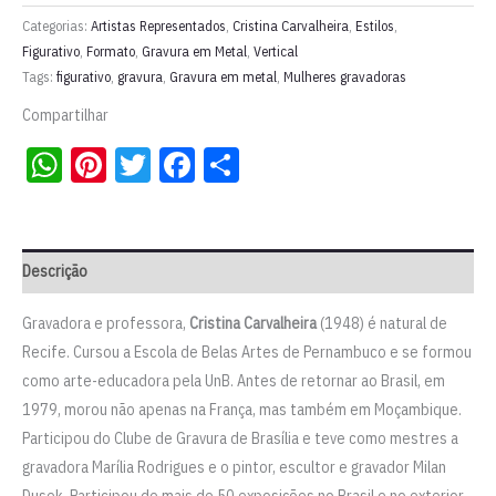
metal
Categorias:
Artistas Representados
,
Cristina Carvalheira
,
Estilos
,
"Pescadores
Figurativo
,
Formato
,
Gravura em Metal
,
Vertical
Tags:
figurativo
,
gravura
,
Gravura em metal
,
Mulheres gravadoras
II"
l
Compartilhar
Cristina
WhatsApp
Pinterest
Twitter
Facebook
Share
Carvalheira
quantidade
Descrição
Gravadora e professora,
Cristina Carvalheira
(1948) é natural de
Recife. Cursou a Escola de Belas Artes de Pernambuco e se formou
como arte-educadora pela UnB. Antes de retornar ao Brasil, em
1979, morou não apenas na França, mas também em Moçambique.
Participou do Clube de Gravura de Brasília e teve como mestres a
gravadora Marília Rodrigues e o pintor, escultor e gravador Milan