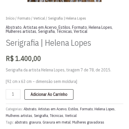
Início
/
Formato
/
Vertical
/ Serigrafia | Helena Lopes
Abstrato
,
Artistas em Acervo
,
Estilos
,
Formato
,
Helena Lopes
,
Mulheres artistas
,
Serigrafia
,
Técnicas
,
Vertical
Serigrafia | Helena Lopes
R$
1.400,00
Serigrafia da artista Helena Lopes, tiragem 7 de 78, de 2015.
[92 cm x 63 cm – dimensão sem moldura]
Serigrafia
Adicionar Ao Carrinho
|
Helena
Categorias:
Abstrato
,
Artistas em Acervo
,
Estilos
,
Formato
,
Helena Lopes
,
Lopes
Mulheres artistas
,
Serigrafia
,
Técnicas
,
Vertical
Tags:
abstrato
,
gravura
,
Gravura em metal
,
Mulheres gravadoras
quantidade