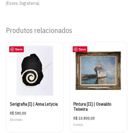
(Essex, Ingraterra).
Produtos relacionados
Save
Save
Serigrafia [I] | Anna Letycia
Pintura [II] | Oswaldo
Teixeira
R$
580,00
R$
10.800,00
Abstrato
Estilos