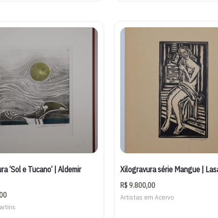
ra ‘Sol e Tucano’ | Aldemir
Xilogravura série Mangue | Las
R$
9.800,00
00
Artistas em Acervo
artins