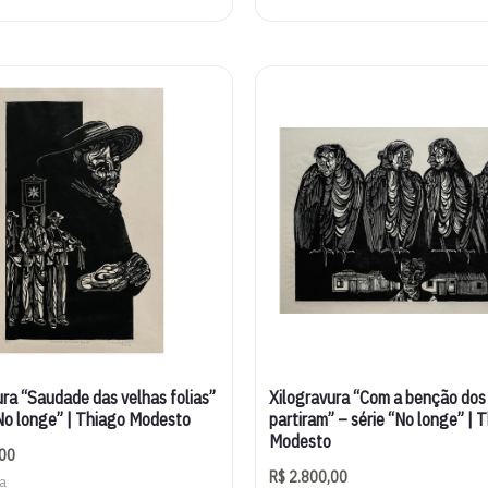
ura “Saudade das velhas folias”
Xilogravura “Com a benção dos 
“No longe” | Thiago Modesto
partiram” – série “No longe” | 
Modesto
00
R$
2.800,00
ra