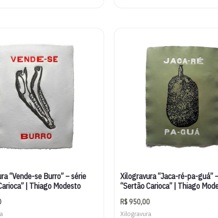
ura “Vende-se Burro” – série
Xilogravura “Jaca-ré-pa-guá” –
Carioca” | Thiago Modesto
“Sertão Carioca” | Thiago Mod
0
R$
950,00
ra
Xilogravura