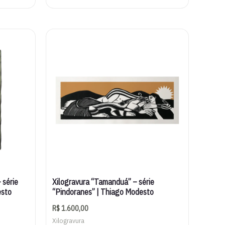
 série
Xilogravura “Tamanduá” – série
esto
“Pindoranes” | Thiago Modesto
R$
1.600,00
Xilogravura