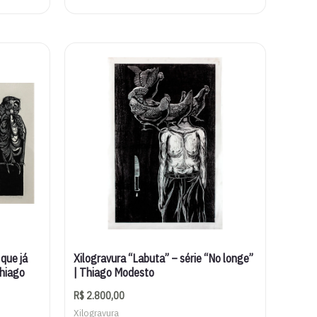
que já
Xilogravura “Labuta” – série “No longe”
Thiago
| Thiago Modesto
R$
2.800,00
Xilogravura