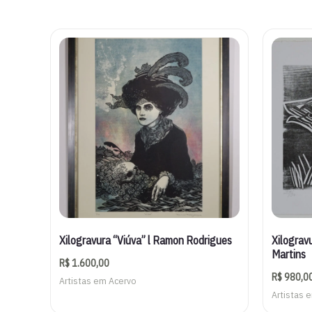
por
mais
recente
Xilogravura “Viúva” l Ramon Rodrigues
Xilograv
Martins
R$
1.600,00
R$
980,0
Artistas em Acervo
Artistas 