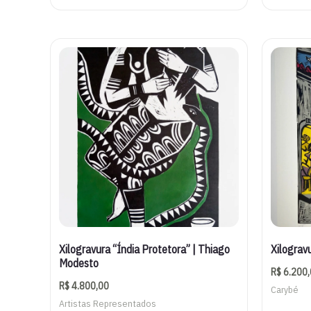
Xilogravura “Índia Protetora” | Thiago
Xilograv
Modesto
R$
6.200,
R$
4.800,00
Carybé
Artistas Representados