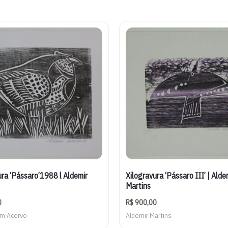
ura ‘Pássaro’1988 l Aldemir
Xilogravura ‘Pássaro III’ | Alde
Martins
0
R$
900,00
em Acervo
Aldemir Martins