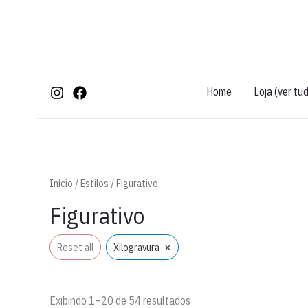
Ir
para
o
conteúdo
Home
Loja (ver tu
Início
/
Estilos
/ Figurativo
Figurativo
×
Reset all
Xilogravura
Classificado
Exibindo 1–20 de 54 resultados