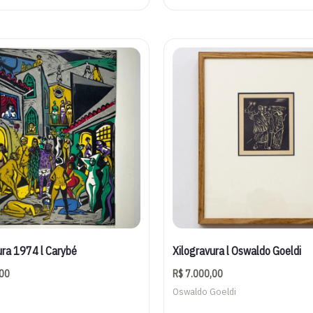
ura 1974 l Carybé
Xilogravura l Oswaldo Goeldi
00
R$
7.000,00
Oswaldo Goeldi