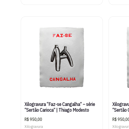
Xilogravura “Faz-se Cangalha” – série
Xilograv
“Sertão Carioca” | Thiago Modesto
“Sertão 
R$
950,00
R$
950,0
Xilogravura
Xilogravu